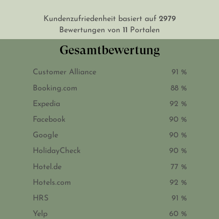
2979
Kundenzufriedenheit basiert auf
11
Bewertungen von
Portalen
Gesamtbewertung
Customer Alliance
91 %
Booking.com
88 %
Expedia
92 %
Facebook
90 %
Google
90 %
HolidayCheck
90 %
Hotel.de
77 %
Hotels.com
92 %
HRS
91 %
Yelp
60 %