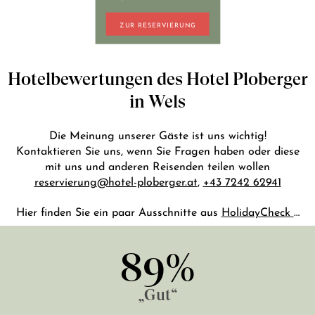
+43 7242 629 41
ZUR RESERVIERUNG
RESERVIERUNG@HOTEL-PLOBERGER.AT
DE
EN
Hotelbewertungen des Hotel Ploberger
in Wels
Die Meinung unserer Gäste ist uns wichtig!
Kontaktieren Sie uns, wenn Sie Fragen haben oder diese
mit uns und anderen Reisenden teilen wollen
reservierung@hotel-ploberger.at
,
+43 7242 62941
Hier finden Sie ein paar Ausschnitte aus
HolidayCheck
…
89%
„Gut“