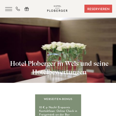
RESERVIEREN
HOTEL
ZIMMER & BUCHUNGEN
SAUNA & SPORT
SEMINARE
Hotel Ploberger in Wels und seine
ANGEBOTE
Hotelbewertungen
LAGE & FREIZEIT
GUTSCHEINE
KONTAKT
WEBSEITEN-BONUS
10 € p Nacht Ersparnis
Kontaktloser Online Check in
Freigetränk an der Bar