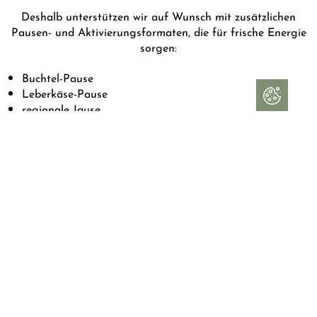
Deshalb unterstützen wir auf Wunsch mit zusätzlichen
Pausen- und Aktivierungsformaten, die für frische Energie
sorgen:
Buchtel-Pause
Leberkäse-Pause
regionale Jause
Eiswagen im Sommer
Garten-Aperitif
Aktivierungs-Pausen
Mobility-Einheiten
Billard oder Tischtennis
Nicht verpflichtend – aber oft genau jene Momente, an die
sich Teilnehmer später erinnern. Sprechen Sie uns einfach
an, wir stellen Ihr Pausenprogramm passend zusammen.
ZUR ANFRAGE
ZU DEN RÄUMEN