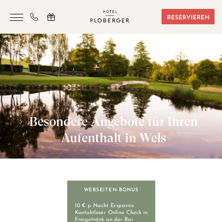
RESERVIEREN
HOTEL
ZIMMER & BUCHUNGEN
SAUNA & SPORT
SEMINARE
Besondere Angebote für Ihren
ANGEBOTE
Aufenthalt in Wels
LAGE & FREIZEIT
GUTSCHEINE
KONTAKT
WEBSEITEN-BONUS
10 € p Nacht Ersparnis
Kontaktloser Online Check in
Freigetränk an der Bar