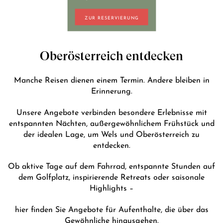
+43 7242 629 41
ZUR RESERVIERUNG
RESERVIERUNG@HOTEL-PLOBERGER.AT
DE
EN
Oberösterreich entdecken
Manche Reisen dienen einem Termin. Andere bleiben in
Erinnerung.
Unsere Angebote verbinden besondere Erlebnisse mit
entspannten Nächten, außergewöhnlichem Frühstück und
der idealen Lage, um Wels und Oberösterreich zu
entdecken.
Ob aktive Tage auf dem Fahrrad, entspannte Stunden auf
dem Golfplatz, inspirierende Retreats oder saisonale
Highlights –
hier finden Sie Angebote für Aufenthalte, die über das
Gewöhnliche hinausgehen.