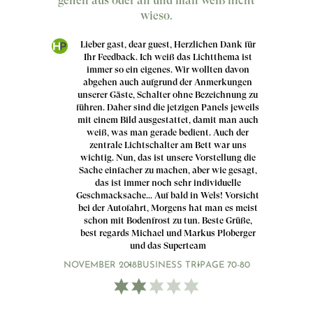
gehen aus oder an und man weiß nicht
wieso.
Lieber gast, dear guest, Herzlichen Dank für
Ihr Feedback. Ich weiß das Lichtthema ist
immer so ein eigenes. Wir wollten davon
abgehen auch aufgrund der Anmerkungen
unserer Gäste, Schalter ohne Bezeichnung zu
führen. Daher sind die jetzigen Panels jeweils
mit einem Bild ausgestattet, damit man auch
weiß, was man gerade bedient. Auch der
zentrale Lichtschalter am Bett war uns
wichtig. Nun, das ist unsere Vorstellung die
Sache einfacher zu machen, aber wie gesagt,
das ist immer noch sehr individuelle
Geschmacksache... Auf bald in Wels! Vorsicht
bei der Autofahrt, Morgens hat man es meist
schon mit Bodenfrost zu tun. Beste Grüße,
best regards Michael und Markus Ploberger
und das Superteam
NOVEMBER 2018
BUSINESS TRIP
AGE 70-80