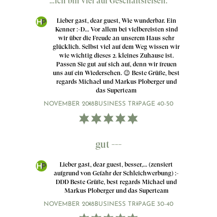
…ich bin viel auf Geschäftsreisen.
Lieber gast, dear guest, Wie wunderbar. Ein
Kenner :-D... Vor allem bei vielbereisten sind
wir über die Freude an unserem Haus sehr
glücklich. Selbst viel auf dem Weg wissen wir
wie wichtig dieses 2. kleines Zuhause ist.
Passen Sie gut auf sich auf, denn wir freuen
uns auf ein Wiedersehen. 😉 Beste Grüße, best
regards Michael und Markus Ploberger und
das Superteam
NOVEMBER 2018
BUSINESS TRIP
AGE 40-50
gut ---
Lieber gast, dear guest, besser,... (zensiert
aufgrund von Gefahr der Schleichwerbung) :-
DDD Beste Grüße, best regards Michael und
Markus Ploberger und das Superteam
NOVEMBER 2018
BUSINESS TRIP
AGE 30-40