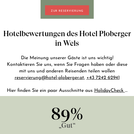
+43 7242 629 41
ZUR RESERVIERUNG
RESERVIERUNG@HOTEL-PLOBERGER.AT
DE
EN
Hotelbewertungen des Hotel Ploberger
in Wels
Die Meinung unserer Gäste ist uns wichtig!
Kontaktieren Sie uns, wenn Sie Fragen haben oder diese
mit uns und anderen Reisenden teilen wollen
reservierung@hotel-ploberger.at
,
+43 7242 62941
Hier finden Sie ein paar Ausschnitte aus
HolidayCheck
…
89%
„Gut“