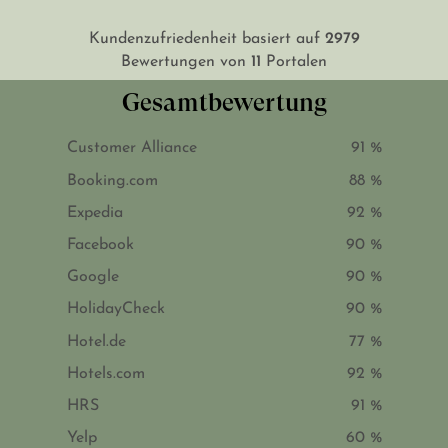
2979
Kundenzufriedenheit basiert auf
11
Bewertungen von
Portalen
Gesamtbewertung
Customer Alliance
91 %
Booking.com
88 %
Expedia
92 %
Facebook
90 %
Google
90 %
HolidayCheck
90 %
Hotel.de
77 %
Hotels.com
92 %
HRS
91 %
Yelp
60 %