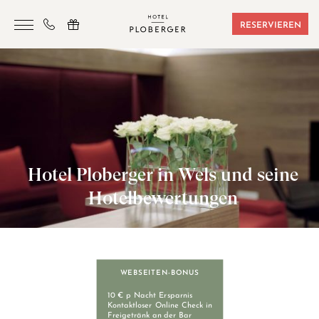
RESERVIEREN
HOTEL
ZIMMER & BUCHUNGEN
SAUNA & SPORT
SEMINARE
Hotel Ploberger in Wels und seine
ANGEBOTE
Hotelbewertungen
LAGE & FREIZEIT
GUTSCHEINE
KONTAKT
WEBSEITEN-BONUS
10 € p Nacht Ersparnis
Kontaktloser Online Check in
Freigetränk an der Bar