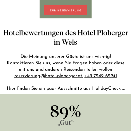
+43 7242 629 41
ZUR RESERVIERUNG
RESERVIERUNG@HOTEL-PLOBERGER.AT
DE
EN
Hotelbewertungen des Hotel Ploberger
in Wels
Die Meinung unserer Gäste ist uns wichtig!
Kontaktieren Sie uns, wenn Sie Fragen haben oder diese
mit uns und anderen Reisenden teilen wollen
reservierung@hotel-ploberger.at
,
+43 7242 62941
Hier finden Sie ein paar Ausschnitte aus
HolidayCheck
…
89%
„Gut“