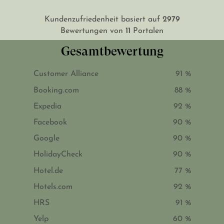
2979
Kundenzufriedenheit basiert auf
11
Bewertungen von
Portalen
Gesamtbewertung
Customer Alliance
91 %
Booking.com
88 %
Expedia
92 %
Facebook
90 %
Google
90 %
HolidayCheck
90 %
Hotel.de
77 %
Hotels.com
92 %
HRS
91 %
Yelp
60 %