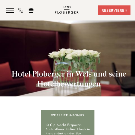
RESERVIEREN
HOTEL
ZIMMER & BUCHUNGEN
SAUNA & SPORT
SEMINARE
Hotel Ploberger in Wels und seine
ANGEBOTE
Hotelbewertungen
LAGE & FREIZEIT
GUTSCHEINE
KONTAKT
WEBSEITEN-BONUS
10 € p Nacht Ersparnis
Kontaktloser Online Check in
Freigetränk an der Bar