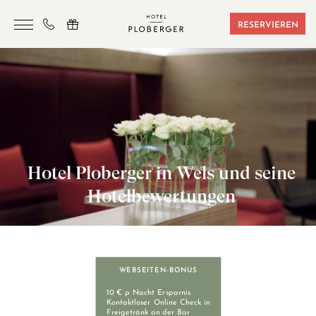
RESERVIEREN
HOTEL
ZIMMER & BUCHUNGEN
SAUNA & SPORT
SEMINARE
Hotel Ploberger in Wels und seine
ANGEBOTE
Hotelbewertungen
LAGE & FREIZEIT
GUTSCHEINE
KONTAKT
WEBSEITEN-BONUS
10 € p Nacht Ersparnis
Kontaktloser Online Check in
Freigetränk an der Bar