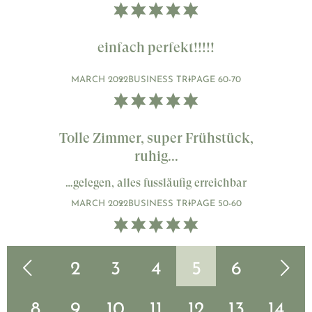
einfach perfekt!!!!!
MARCH 2022
BUSINESS TRIP
AGE 60-70
Tolle Zimmer, super Frühstück,
ruhig...
…gelegen, alles fussläufig erreichbar
MARCH 2022
BUSINESS TRIP
AGE 50-60
1
Vorherige Seite
2
3
4
5
6
Nächste Seite
7
8
9
10
11
12
13
14