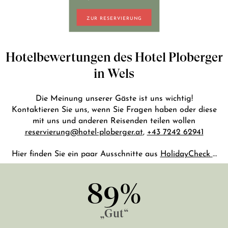
+43 7242 629 41
ZUR RESERVIERUNG
RESERVIERUNG@HOTEL-PLOBERGER.AT
DE
EN
Hotelbewertungen des Hotel Ploberger
in Wels
Die Meinung unserer Gäste ist uns wichtig!
Kontaktieren Sie uns, wenn Sie Fragen haben oder diese
mit uns und anderen Reisenden teilen wollen
reservierung@hotel-ploberger.at
,
+43 7242 62941
Hier finden Sie ein paar Ausschnitte aus
HolidayCheck
…
89%
„Gut“