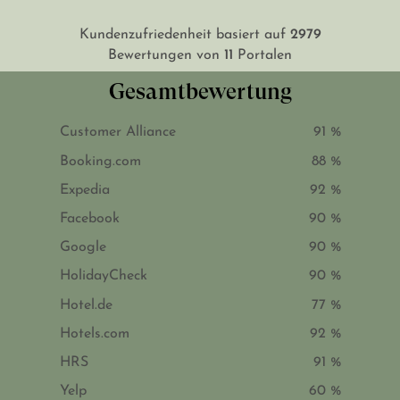
2979
Kundenzufriedenheit basiert auf
11
Bewertungen von
Portalen
Gesamtbewertung
Customer Alliance
91 %
Booking.com
88 %
Expedia
92 %
Facebook
90 %
Google
90 %
HolidayCheck
90 %
Hotel.de
77 %
Hotels.com
92 %
HRS
91 %
Yelp
60 %