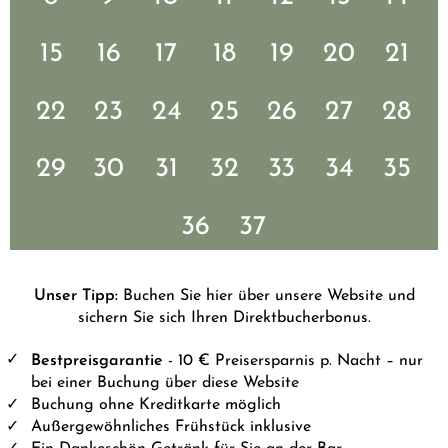
15
16
17
18
19
20
21
22
23
24
25
26
27
28
29
30
31
32
33
34
35
36
37
Unser Tipp:
Buchen Sie hier über unsere Website und
sichern Sie sich Ihren Direktbucherbonus.
Bestpreisgarantie
- 10 € Preisersparnis p. Nacht – nur
bei einer Buchung über diese Website
Buchung ohne Kreditkarte möglich
Außergewöhnliches Frühstück inklusive
Ein Dankeschön-Getränk für Sie an der Bar