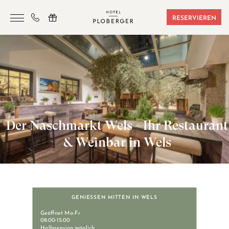
RESERVIEREN
HOTEL
ZIMMER & BUCHUNGEN
SAUNA & SPORT
SEMINARE
Der Naschmarkt Wels - Ihr Restaurant
ANGEBOTE
& Weinbar in Wels
LAGE & FREIZEIT
GUTSCHEINE
KONTAKT
GENIESSEN MITTEN IN WELS
Geöffnet Mo-Fr
08:00-15:00
Halbpension möglich