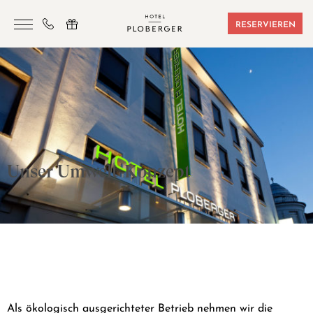
RESERVIEREN
HOTEL
ZIMMER & BUCHUNGEN
SAUNA & SPORT
SEMINARE
Unser Umwelt-Konzept
ANGEBOTE
LAGE & FREIZEIT
GUTSCHEINE
KONTAKT
Als ökologisch ausgerichteter Betrieb nehmen wir die