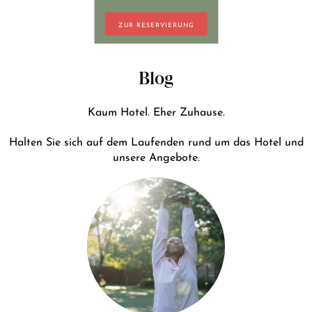
+43 7242 629 41
ZUR RESERVIERUNG
RESERVIERUNG@HOTEL-PLOBERGER.AT
DE
EN
Blog
Kaum Hotel. Eher Zuhause.
Halten Sie sich auf dem Laufenden rund um das Hotel und
unsere Angebote.