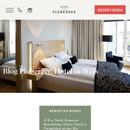
RESERVIEREN
HOTEL
ZIMMER & BUCHUNGEN
SAUNA & SPORT
SEMINARE
Blog Ploberger, Hotel in Wels
ANGEBOTE
LAGE & FREIZEIT
GUTSCHEINE
KONTAKT
WEBSEITEN-BONUS
10 € p Nacht Ersparnis
Kontaktloser Online Check in
Freigetränk an der Bar