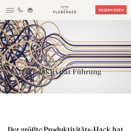
RESERVIEREN
HOTEL
ZIMMER & BUCHUNGEN
SAUNA & SPORT
SEMINARE
Schlaf Produktivität Führung
ANGEBOTE
LAGE & FREIZEIT
GUTSCHEINE
KONTAKT
Der größte Produktivitäts-Hack hat