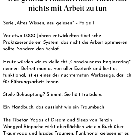
+43 7242 629 41
nichts mit Arbeit zu tun
RESERVIERUNG@HOTEL-PLOBERGER.AT
Serie „Altes Wissen, neu gelesen" – Folge 1
DE
EN
Vor etwa 1.000 Jahren entwickelten tibetische
Praktizierende ein System, das nicht die Arbeit optimieren
sollte. Sondern den Schlaf.
Heute würden wir es vielleicht „Consciousness Engineering"
nennen. Befreit man es von aller Esoterik und liest es
funktional, ist es eines der nüchternsten Werkzeuge, das ich
für Führungsarbeit kenne.
Steile Behauptung? Stimmt. Sie hält trotzdem.
Ein Handbuch, das aussieht wie ein Traumbuch
The Tibetan Yogas of Dream and Sleep von Tenzin
Wangyal Rinpoche wirkt oberflächlich wie ein Buch über
Traumyoga und luzides Träumen. Funktional gelesen ist es