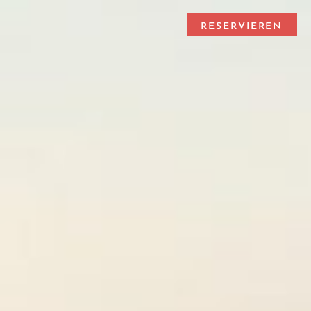
RESERVIEREN